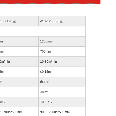
-1000B(6色)
ASY-1200B(6色)
0mm
1200mm
mm
700mm
0m/min
10-80m/min
15mm
≤0.15mm
热
电加热
48kw
0KG
7000KG
0*2700*2500mm
9000*2900*2500mm