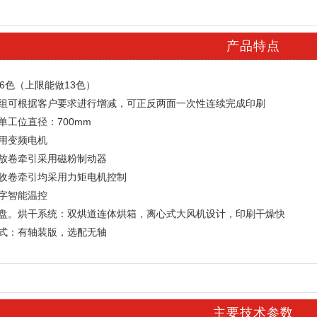
产品特点
6色（上限能做13色）
色组可根据客户要求进行增减，可正反两面一次性连续完成印刷
单工位直径：700mm
采用变频电机
及放卷牵引采用磁粉制动器
及收卷牵引均采用力矩电机控制
数字智能温控
底盘。烘干系统：双烘道连体烘箱，离心式大风机设计，印刷干燥快
方式：有轴装版，选配无轴
主要技术参数