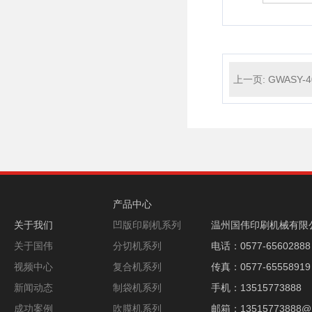
上一页: GWASY
产品中心
关于我们
凹版印刷机系列
温州国伟印刷机械有限
关于国伟
分切机系列
电话：0577-65602888
视频中心
复合机系列
传真：0577-65558919
新闻动态
制袋机系列
手机：13515773888
成功案例
吹膜机系列
邮箱：13515773888@