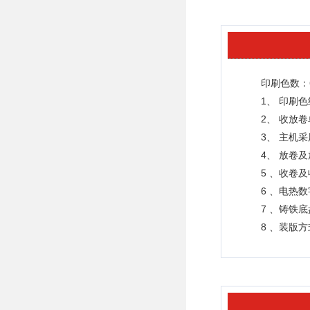
印刷色数：
1、 印刷
2、 收放卷
3、 主机
4、 放卷
5 、收卷
6 、电热
7 、铸铁
8 、装版