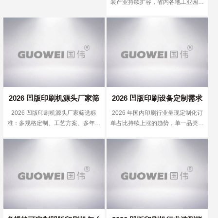
装产业持续扩容，省内各地工业园区
伟机械提供定制化成套印刷方
伟机械适配本地包装工艺方案
新增、升级印刷产线的需求明显上
涨。受产业转移政策影响，安徽本地
案
印刷企业订单结构差异化突出，中小
厂兼顾多品类小批量订单，规模化工
厂主打大批量长单，单一标准化凹印
设备很难兼顾两类生产需求，不少采
购企业将目光投向具备全规格定制、
成套工艺方案输出能力的沿海实体生
产厂家，依托成熟制造技术匹配内陆
2026 凹版印刷机源头厂家筛
2026 凹版印刷设备定制需求
厂区工况豆丁网。 行业选型普遍以
2026 凹版印刷机源头厂家筛选标
2026 年国内印刷行业呈现定制化订
GB/T28383-2012 卷筒料凹版印刷机
选标准：多规格定制、工艺方
上涨，多年生产厂家国伟机械
准：多规格定制、工艺方案、多年制
单占比持续上涨的趋势，单一品类规
国标作为基础评判标准，从传动、套
案、多年制造经验，国伟机械
提供成套印刷工艺方案
造经验，国伟机械可参考
模化生产模式逐步减少，多数印刷工
印、温控、张力四大核心参数做客观
厂需要一台设备兼容多种基材、多种
区分。市场主流分为机械轴中速机型
可参考
幅宽、多种色彩印刷需求，传统固定
与电子轴高速机型：机械轴机型运行
型号凹版印刷机适配性不足，带动可
速度 80-180m/min，国标三星级套印
非标定制、配套完整工艺方案的源头
误差≤0.12mm，整机噪音≤80dB
生产厂家市场需求提升。温州作为国
(A)，烘箱温差 ±2℃，适配安徽大量
内凹印机械核心制造产业带，经过二
中小型休闲食品包装袋、简易日化标
十余年产业发展，上下游零部件加
签印刷；电子轴机型各色色组独立伺
工、整机装配、现场调试配套体系完
服驱动，运行速度 220-400m/min，