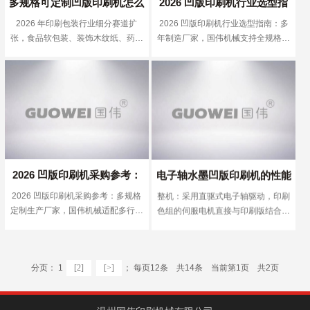
多规格可定制凹版印刷机怎么
2026 凹版印刷机行业选型指
善，本地实体制造企业长期深耕设备
四星级、五星级套印精度分别控制在
2026 年印刷包装行业细分赛道扩
2026 凹版印刷机行业选型指南：多
研发生产，在多规格设备定制、工况
选？2026 多年制造生产厂家
南：多年制造厂家，国伟机械
0.10mm、0.08mm 以内，多段 PID
张，食品软包装、装饰木纹纸、药品
年制造厂家，国伟机械支持全规格定
适配层面具备成熟技术积累。 依据
独立控温，温差稳定至 ±1℃，适合
推荐国伟机械
支持全规格定制工艺方案
复合膜、日化标签等不同品类印刷，
制工艺方案
GB/T28383-2012 卷筒料凹版印刷机
医药复合膜、高光泽电商包装等高要
对凹版印刷机幅宽、色组、速度、烘
国家标准，行业将设备分为三个质量
求产品生产CSDN博...。 常规现货机
干结构提出差异化要求，固定型号标
等级，各项核心参数有明确量化约
型幅宽集中 600-1250mm，色组仅
准化设备难以覆盖多元订单，具备全
束，也是企业定制设备时的基础参考
支持 4-8 色，收放卷最大直径
规格定制、成套工艺方案输出能力的
指标。第一，套印精度：三星级设备
600mm，难以适配安徽部分企业宽
源头制造企业，成为行业采购主流方
误差≤0.12mm，四星级≤0.10mm，
幅装饰纸、大卷径原材料、窄幅防伪
向。国内温州是国内凹印机械核心产
五星级高端电子轴机型≤0.08mm；第
标签等特殊生产场景。拥有多年整机
业聚集地，本地厂家拥有完整机加
二，整机噪音：连续运行状态下，三
制造沉淀的源头厂家，可根据客户厂
工、装配、调试产业链，制造经验充
星级≤80dB (A)，高端机型控制在
房层高、供电负荷、本地 VOCs 环保
2026 凹版印刷机采购参考：
电子轴水墨凹版印刷机的性能
足，非标定制交付周期更可控，对比
75dB (A) 以内；第三，烘干温控：合
管控要求完成全维度规格定制，幅宽
2026 凹版印刷机采购参考：多规格
整机：采用直驱式电子轴驱动，印刷
外地组装厂商具备明显配套优势。 区
多规格定制生产厂家，国伟机
特点
格机型温差 ±2℃，优等机型多段独
600-2200mm 自由调整，色组 2-10
定制生产厂家，国伟机械适配多行业
色组的伺服电机直接与印刷版结合，
分设备优劣可依托行业统一技术参数
立控温 ±1℃；第四，基材张力控
色按需增减，电、蒸汽、导热油三类
械适配多行业印刷方案
印刷方案
确保更高的套印精度！
标准，从传动、套色、温控、张力四
制：稳定工况下张力波动误差
烘干系统均可选配，同时配套完整落
大核心模块做客观对比。传动结构分
≤±0.3N，防止薄膜拉伸变形、套色
地工艺方案。方案内容以客观测算数
为机械轴与电子轴两类，机械轴依靠
错位。不同规格、不同传动结构的设
据为主，包含不同规格机型小时产
分页： 1
[2]
[>]
； 每页12条 共14条 当前第1页 共2页
齿轮同步传动，存在固有间隙，适合
备，对应参数上限存在明显差异，定
能、整机能耗、场地占用面积、基材
80-180m/min 中低速生产，设备采购
制设备时需根据自身产品精度要求选
适配参数对照表，不做偏向性推销，
成本更低；电子轴采用各色色组独立
定对应等级标准。 市面上多数贸易
便于安徽本地工厂结合自身订单规模