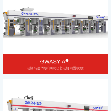
GWASY-A型
电脑高速凹版印刷机(七电机内置收放)